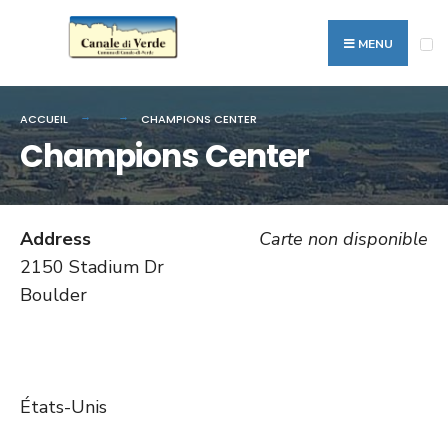
Recherche
Passer
pour:
au
MENU
contenu
ACCUEIL
CHAMPIONS CENTER
Champions Center
Address
Carte non disponible
2150 Stadium Dr
Boulder
États-Unis